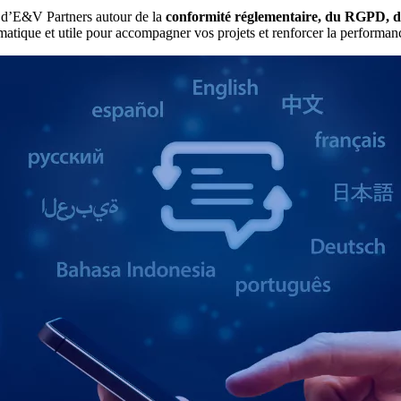
es d’E&V Partners autour de la
conformité réglementaire, du RGPD, de l
gmatique et utile pour accompagner vos projets et renforcer la performanc