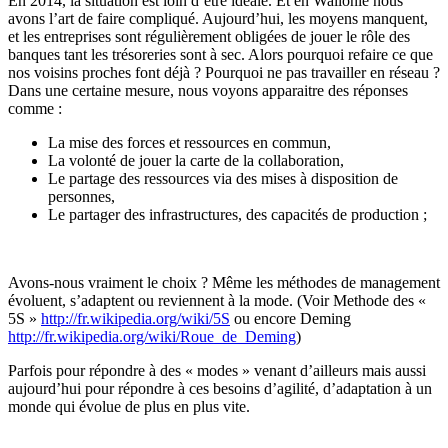
En 2014, la situation est loin d’être idéale. Et en Wallonie nous
avons l’art de faire compliqué. Aujourd’hui, les moyens manquent,
et les entreprises sont régulièrement obligées de jouer le rôle des
banques tant les trésoreries sont à sec. Alors pourquoi refaire ce que
nos voisins proches font déjà ? Pourquoi ne pas travailler en réseau ?
Dans une certaine mesure, nous voyons apparaitre des réponses
comme :
La mise des forces et ressources en commun,
La volonté de jouer la carte de la collaboration,
Le partage des ressources via des mises à disposition de
personnes,
Le partager des infrastructures, des capacités de production ;
Avons-nous vraiment le choix ? Même les méthodes de management
évoluent, s’adaptent ou reviennent à la mode. (Voir Methode des «
5S »
http://fr.wikipedia.org/wiki/5S
ou encore Deming
http://fr.wikipedia.org/wiki/Roue_de_Deming
)
Parfois pour répondre à des « modes » venant d’ailleurs mais aussi
aujourd’hui pour répondre à ces besoins d’agilité, d’adaptation à un
monde qui évolue de plus en plus vite.