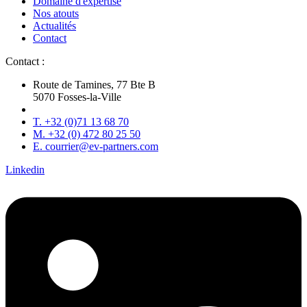
Domaine d'expertise
Nos atouts
Actualités
Contact
Contact :
Route de Tamines, 77 Bte B
5070 Fosses-la-Ville
T. +32 (0)71 13 68 70
M. +32 (0) 472 80 25 50
E. courrier@ev-partners.com
Linkedin