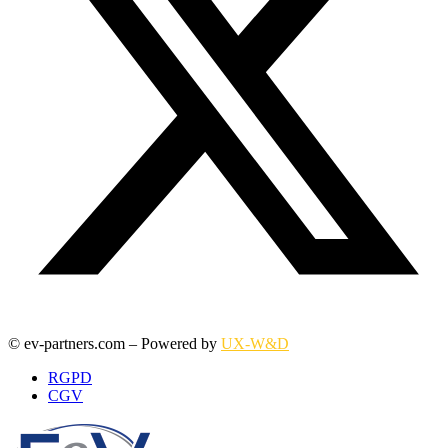
© ev-partners.com – Powered by
UX-W&D
RGPD
CGV