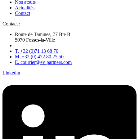
Nos atouts
Actualités
Contact
Contact :
Route de Tamines, 77 Bte B
5070 Fosses-la-Ville
T. +32 (0)71 13 68 70
M. +32 (0) 472 80 25 50
E. courrier@ev-partners.com
Linkedin