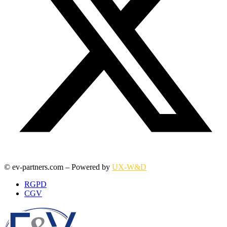
© ev-partners.com – Powered by
UX-W&D
RGPD
CGV