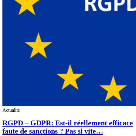
Actualité
RGPD – GDPR: Est-il réellement efficace
faute de sanctions ? Pas si vite…