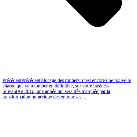
Précédent
Précédent
Blocage des routiers: c’est encore une nouvelle
charge que va retomber en définitive, sur votre business
Suivant
An 2016, une année qui sera très marquée par la
transformation numérique des entreprises…