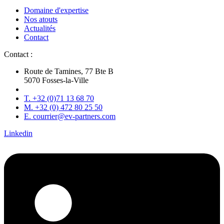
Domaine d'expertise
Nos atouts
Actualités
Contact
Contact :
Route de Tamines, 77 Bte B
5070 Fosses-la-Ville
T. +32 (0)71 13 68 70
M. +32 (0) 472 80 25 50
E. courrier@ev-partners.com
Linkedin