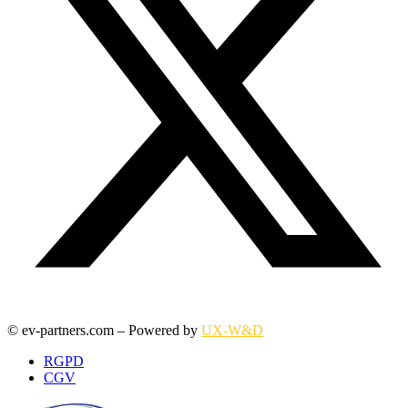
© ev-partners.com – Powered by
UX-W&D
RGPD
CGV